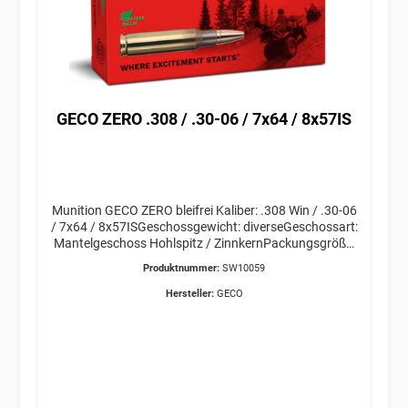
GECO ZERO .308 / .30-06 / 7x64 / 8x57IS
Munition GECO ZERO bleifrei Kaliber: .308 Win / .30-06
/ 7x64 / 8x57ISGeschossgewicht: diverseGeschossart:
Mantelgeschoss Hohlspitz / ZinnkernPackungsgröße:
20 Stück Versandkosten für die gewünschte Menge
Produktnummer:
SW10059
bitte VOR Bestellabschluss bei uns anfragen!
ERWERBSBERECHTIGUNG ERFORDERLICH /
Hersteller:
GECO
GEFAHRGUT / VERSAND AB 34,95€