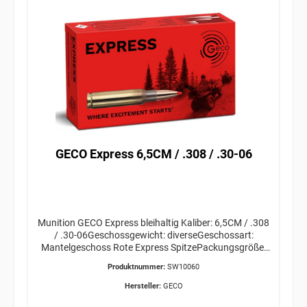
GECO Express 6,5CM / .308 / .30-06
Munition GECO Express bleihaltig Kaliber: 6,5CM / .308
/ .30-06Geschossgewicht: diverseGeschossart:
Mantelgeschoss Rote Express SpitzePackungsgröße:
20 Stück Versandkosten für die gewünschte Menge
Produktnummer:
SW10060
bitte VOR Bestellabschluss bei uns anfragen!
ERWERBSBERECHTIGUNG ERFORDERLICH /
Hersteller:
GECO
GEFAHRGUT / VERSAND AB 34,95€