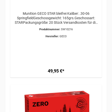
Munition GECO STAR bleifrei Kaliber: .30-06
SpringfieldGeschossgewicht: 165grs.Geschossart:
STARPackungsgröße: 20 Stück Versandkosten für die
gewünschte Menge bitte VOR Bestellabschluss bei uns
Produktnummer:
SW10216
anfragen! ERWERBSBERECHTIGUNG ERFORDERLICH
/ GEFAHRGUT / VERSAND AB 34,95€
Hersteller:
GECO
49,95 €*