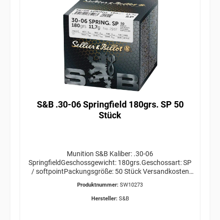
S&B .30-06 Springfield 180grs. SP 50
Stück
Munition S&B Kaliber: .30-06
SpringfieldGeschossgewicht: 180grs.Geschossart: SP
/ softpointPackungsgröße: 50 Stück Versandkosten
für die gewünschte Menge bitte VOR Bestellabschluss
Produktnummer:
SW10273
bei uns anfragen! ERWERBSBERECHTIGUNG
ERFORDERLICH / GEFAHRGUT / VERSAND AB 34,95€
Hersteller:
S&B