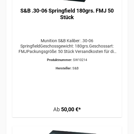
S&B .30-06 Springfield 180grs. FMJ 50
Stück
Munition S&B Kaliber: .30-06
SpringfieldGeschossgewicht: 180grs.Geschossart:
FMJPackungsgröße: 50 Stück Versandkosten für die
gewünschte Menge bitte VOR Bestellabschluss bei uns
Produktnummer:
SW10214
anfragen! ERWERBSBERECHTIGUNG ERFORDERLICH
/ GEFAHRGUT / VERSAND AB 34,95€
Hersteller:
S&B
Ab
50,00 €*