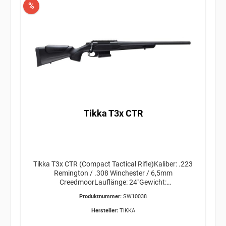
%
Tikka T3x CTR
Tikka T3x CTR (Compact Tactical Rifle)Kaliber: .223
Remington / .308 Winchester / 6,5mm
CreedmoorLauflänge: 24"Gewicht:
3,4kgMündungsgewinde:
Produktnummer:
SW10038
5/8"x24ERWERBSBERECHTIGUNG ERFORDERLICH /
VERSAND ÜBER OVERNITE KURIER 34,95€
Hersteller:
TIKKA