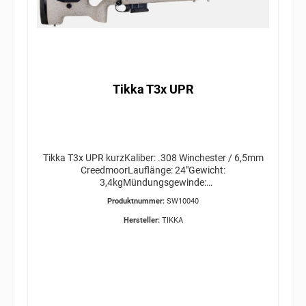
Tikka T3x UPR
Tikka T3x UPR kurzKaliber: .308 Winchester / 6,5mm
CreedmoorLauflänge: 24"Gewicht:
3,4kgMündungsgewinde:
5/8"x24ERWERBSBERECHTIGUNG ERFORDERLICH /
Produktnummer:
SW10040
VERSAND ÜBER OVERNITE KURIER 34,95€
Hersteller:
TIKKA