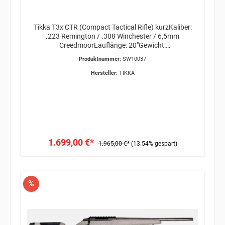
Tikka T3x CTR (Compact Tactical Rifle) kurzKaliber:
.223 Remington / .308 Winchester / 6,5mm
CreedmoorLauflänge: 20"Gewicht:
3,4kgMündungsgewinde:
Produktnummer:
SW10037
5/8"x24ERWERBSBERECHTIGUNG ERFORDERLICH /
VERSAND ÜBER OVERNITE KURIER 34,95€
Hersteller:
TIKKA
1.699,00 €*
1.965,00 €*
(13.54% gespart)
%