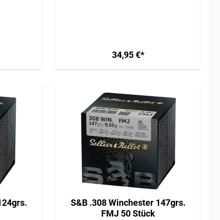
€
VERSAND AB 34,95€
34,95 €*
124grs.
S&B .308 Winchester 147grs.
FMJ 50 Stück