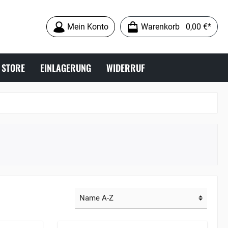
Mein Konto
Warenkorb
0,00 €*
 STORE
EINLAGERUNG
WIDERRUF
9MM LUGER
ABZÜGE
ZUBEHÖR