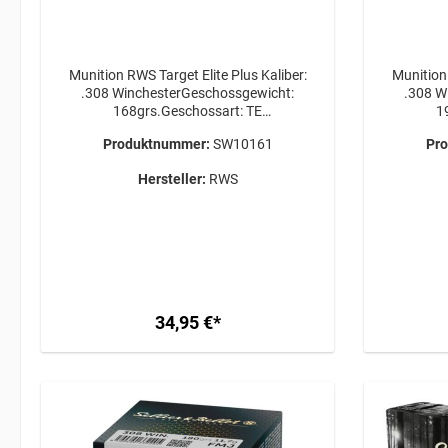
Munition RWS Target Elite Plus Kaliber:
Munition RW
.308 WinchesterGeschossgewicht:
.308 W
168grs.Geschossart: TE
1
PlusPackungsgröße: 20 Stück
Plus
Produktnummer:
SW10161
Pr
Versandkosten für die gewünschte Menge
Versandko
bitte VOR Bestellabschluss bei uns
bitte V
Hersteller:
RWS
anfragen! ERWERBSBERECHTIGUNG
anfragen! ERWERBSBERECH
ERFORDERLICH / GEFAHRGUT /
ERFO
VERSAND AB 34,95€
34,95 €*