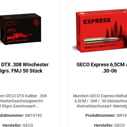
UTO
/ SPCL
W
DTX .308 Winchester
GECO Express 6,5CM / .308 /
0grs. FMJ 50 Stück
.30-06
GECO DTX Kaliber: .308
Munition GECO Express bleihaltig Kali
hesterGeschossgewicht:
6,5CM / .308 / .30-06Gescho
150grs.Geschossart:
diverseGeschossart: Mantel
ackungsgröße: 50 Stück
Rote Express SpitzePackungs
oduktnummer:
SW10193
Produktnummer:
SW10
sten für die gewünschte Menge
Stück Versandkosten für die 
OR Bestellabschluss bei uns
Menge bitte VOR Bestellabschl
Hersteller:
GECO
Hersteller:
GECO
TIGUNG
anfragen! ERWERBSBERECHTIGUNG