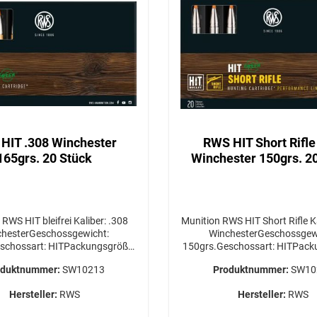
RDERLICH / GEFAHRGUT /
VERSAND AB 34,95€
HIT .308 Winchester
RWS HIT Short Rifle
165grs. 20 Stück
Winchester 150grs. 2
HIT bleifrei Kaliber: .308
Munition RWS HIT Short Rifle Kaliber: .308
hesterGeschossgewicht:
WinchesterGeschossgew
schossart: HITPackungsgröße:
150grs.Geschossart: HITPack
ück Versandkosten für die
20 Stück Versandkosten f
oduktnummer:
SW10213
Produktnummer:
SW10
nschte Menge bitte VOR
gewünschte Menge bitt
abschluss bei uns anfragen!
Bestellabschluss bei uns a
Hersteller:
RWS
Hersteller:
RWS
WERBSBERECHTIGUNG
ERWERBSBERECHTIG
RDERLICH / GEFAHRGUT /
ERFORDERLICH / GEFAHR