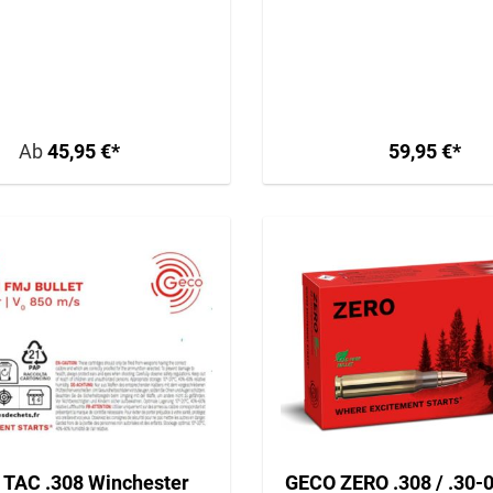
RDERLICH / GEFAHRGUT /
ERFORDERLICH / GEFAHR
VERSAND AB 34,95€
VERSAND AB 34,95
Ab
45,95 €*
59,95 €*
TAC .308 Winchester
GECO ZERO .308 / .30-0