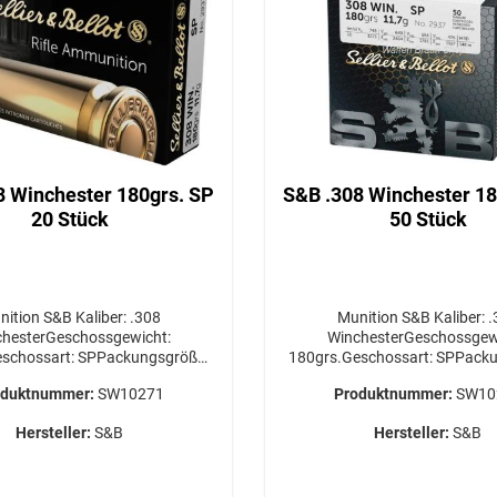
8 Winchester 180grs. SP
S&B .308 Winchester 18
20 Stück
50 Stück
ion S&B Kaliber: .308
Munition S&B Kaliber: .308
hesterGeschossgewicht:
WinchesterGeschossgew
schossart: SPPackungsgröße:
180grs.Geschossart: SPPack
ück Versandkosten für die
50 Stück Versandkosten f
oduktnummer:
SW10271
Produktnummer:
SW10
nschte Menge bitte VOR
gewünschte Menge bitt
abschluss bei uns anfragen!
Bestellabschluss bei uns a
Hersteller:
S&B
Hersteller:
S&B
WERBSBERECHTIGUNG
ERWERBSBERECHTIG
RDERLICH / GEFAHRGUT /
ERFORDERLICH / GEFAHR
VERSAND AB 34,95€
VERSAND AB 34,95