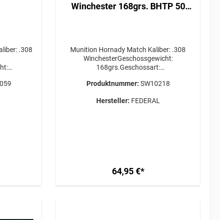
Winchester 168grs. BHTP 50
Stück
Munition Hornady Match Kaliber: .308
/
WinchesterGeschossgewicht:
ht:
168grs.Geschossart:
geschoss
BHTPPackungsgröße: 50 Stück
059
Produktnummer:
SW10218
sgröße: 20
Versandkosten für die gewünschte Menge
gewünschte
bitte VOR Bestellabschluss bei uns
Hersteller:
FEDERAL
uss bei uns
anfragen! ERWERBSBERECHTIGUNG
ERFORDERLICH / GEFAHRGUT /
GUT /
VERSAND AB 34,95€
€
64,95 €*