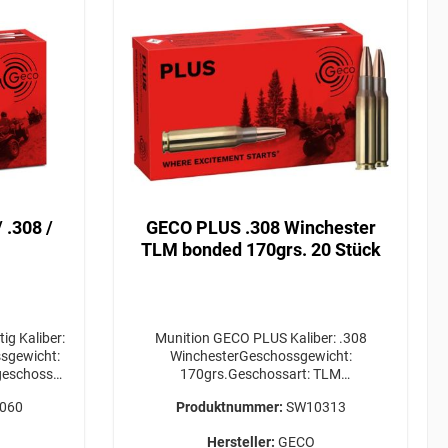
GECO PLUS .308 Winchester
TLM bonded 170grs. 20 Stück
ber:
Munition GECO PLUS Kaliber: .308
ssgewicht:
WinchesterGeschossgewicht:
geschoss
170grs.Geschossart: TLM
größe: 20
bondedPackungsgröße: 20 Stück
060
Produktnummer:
SW10313
gewünschte
Versandkosten für die gewünschte Menge
uss bei uns
bitte VOR Bestellabschluss bei uns
Hersteller:
GECO
anfragen! Hersteller: RWS