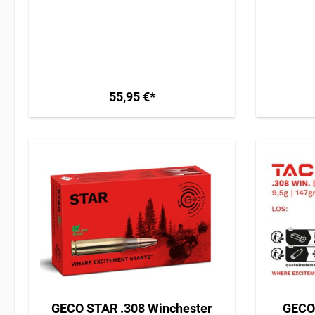
anfragen! ERWERBSBERECHTIGUNG
ERFO
ERFORDERLICH / GEFAHRGUT /
VERSAND AB 34,95€
55,95 €*
GECO STAR .308 Winchester
GECO 