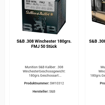
S&B .308 Winchester 180grs.
S&B .30
FMJ 50 Stück
Munition S&B Kaliber: .308
Munit
WinchesterGeschossgewicht:
Winc
180grs.Geschossart:
180grs.Ge
FMJPackungsgröße: 50 Stück
20 St
Produktnummer:
SW10312
Pr
Versandkosten für die gewünschte Menge
gewü
bitte VOR Bestellabschluss bei uns
Bestell
Hersteller:
S&B
anfragen! EU Verantwortliche
ER
PersonFrankonia Handels GmbH &
ERFO
Co.KGSchießhausstraße 1097228