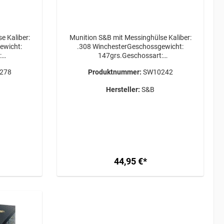
er:
Munition S&B mit Messinghülse Kaliber:
ewicht:
.308 WinchesterGeschossgewicht:
:
147grs.Geschossart:
Stück
FMJPackungsgröße: 50 Stück
278
Produktnummer:
SW10242
chte Menge
Versandkosten für die gewünschte Menge
 bei uns
bitte VOR Bestellabschluss bei uns
Hersteller:
S&B
& Bellot
anfragen! ERWERBSBERECHTIGUNG
asim,
ERFORDERLICH / GEFAHRGUT /
zEU
VERSAND AB 34,95€
 & Bellot
asim,
cz
UNG
GUT /
44,95 €*
€