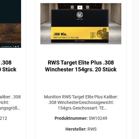
 .308
RWS Target Elite Plus .308
0 Stück
Winchester 154grs. 20 Stück
Munition RWS Target Elite Plus Kaliber:
icht:
.308 WinchesterGeschossgewicht:
ungsgröße:
154grs.Geschossart: TE
ür die
PlusPackungsgröße: 20 Stück
212
Produktnummer:
SW10249
e VOR
Versandkosten für die gewünschte Menge
nfragen!
bitte VOR Bestellabschluss bei uns
Hersteller:
RWS
UNG
anfragen! ERWERBSBERECHTIGUNG
GUT /
ERFORDERLICH / GEFAHRGUT /