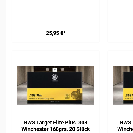
ERFORDERLICH / GEFAHRGUT /
VERSAND AB 34,95€
25,95 €*
RWS Target Elite Plus .308
RWS T
Winchester 168grs. 20 Stück
Winche