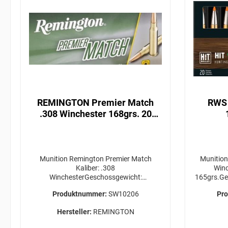
ERFO
REMINGTON Premier Match
RWS 
.308 Winchester 168grs. 20
Stück
Munition Remington Premier Match
Munition RWS 
Kaliber: .308
Winc
WinchesterGeschossgewicht:
165grs.Ge
168grs.Geschossart: Matchking
20 St
Produktnummer:
SW10206
Pr
BHTPPackungsgröße: 20 Stück
gewü
Versandkosten für die gewünschte Menge
Bestell
Hersteller:
REMINGTON
bitte VOR Bestellabschluss bei uns
ER
anfragen! ERWERBSBERECHTIGUNG
ERFO