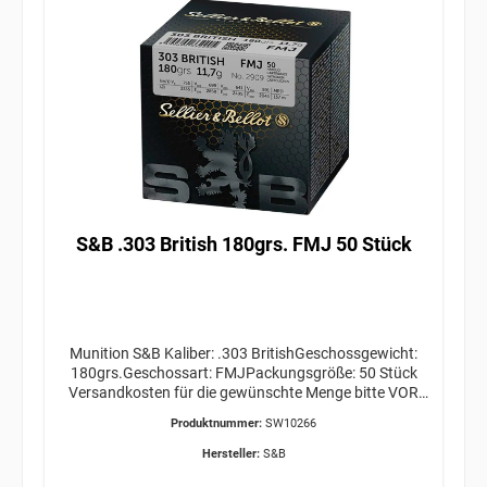
S&B .303 British 180grs. FMJ 50 Stück
Munition S&B Kaliber: .303 BritishGeschossgewicht:
180grs.Geschossart: FMJPackungsgröße: 50 Stück
Versandkosten für die gewünschte Menge bitte VOR
Bestellabschluss bei uns anfragen!
Produktnummer:
SW10266
ERWERBSBERECHTIGUNG ERFORDERLICH /
GEFAHRGUT / VERSAND AB 34,95€
Hersteller:
S&B