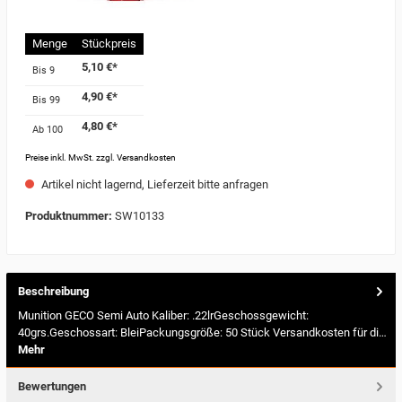
Menge
Stückpreis
5,10 €*
Bis
9
4,90 €*
Bis
99
4,80 €*
Ab
100
Preise inkl. MwSt. zzgl. Versandkosten
Artikel nicht lagernd, Lieferzeit bitte anfragen
Produktnummer:
SW10133
Beschreibung
Munition GECO Semi Auto Kaliber: .22lrGeschossgewicht:
40grs.Geschossart: BleiPackungsgröße: 50 Stück Versandkosten für di…
Mehr
Bewertungen