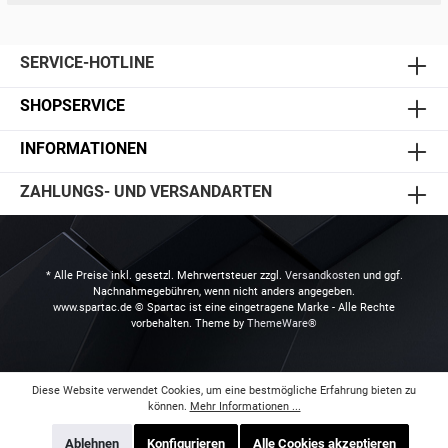
SERVICE-HOTLINE
SHOPSERVICE
INFORMATIONEN
ZAHLUNGS- UND VERSANDARTEN
* Alle Preise inkl. gesetzl. Mehrwertsteuer zzgl.
Versandkosten
und ggf.
Nachnahmegebühren, wenn nicht anders angegeben.
www.spartac.de © Spartac ist eine eingetragene Marke - Alle Rechte
vorbehalten. Theme by
ThemeWare®
Diese Website verwendet Cookies, um eine bestmögliche Erfahrung bieten zu
können.
Mehr Informationen ...
Ablehnen
Konfigurieren
Alle Cookies akzeptieren