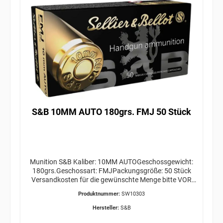
S&B 10MM AUTO 180grs. FMJ 50 Stück
Munition S&B Kaliber: 10MM AUTOGeschossgewicht:
180grs.Geschossart: FMJPackungsgröße: 50 Stück
Versandkosten für die gewünschte Menge bitte VOR
Bestellabschluss bei uns anfragen! HerstellerSellier &
Produktnummer:
SW10303
Bellot a.s.Lidickà 667258 13 Vlasim, CZinfo@sellier-
bellot.czEU Verantwortliche PersonSellier & Bellot
Hersteller:
S&B
a.s.Lidickà 667258 13 Vlasim, CZinfo@sellier-bellot.cz