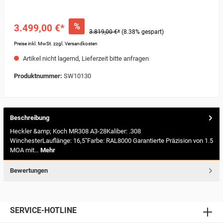
%
3.499,00 €*
3.819,00 €*
(8.38% gespart)
Preise inkl. MwSt. zzgl. Versandkosten
Artikel nicht lagernd, Lieferzeit bitte anfragen
Produktnummer:
SW10130
Beschreibung
Heckler &amp; Koch MR308 A3-28Kaliber: .308
WinchesterLauflänge: 16,5"Farbe: RAL8000 Garantierte Präzision von 1.5
MOA mit…
Mehr
Bewertungen
SERVICE-HOTLINE