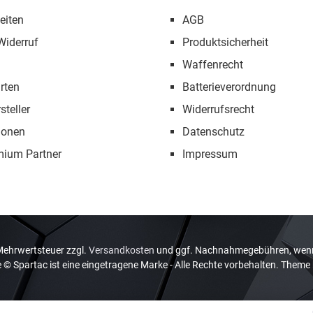
eiten
AGB
Widerruf
Produktsicherheit
Waffenrecht
rten
Batterieverordnung
steller
Widerrufsrecht
ionen
Datenschutz
mium Partner
Impressum
. Mehrwertsteuer zzgl.
Versandkosten
und ggf. Nachnahmegebühren, wenn
© Spartac ist eine eingetragene Marke - Alle Rechte vorbehalten. Theme