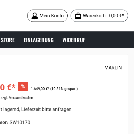
Mein Konto
Warenkorb
0,00 €*
 STORE
EINLAGERUNG
WIDERRUF
9MM LUGER
ABZÜGE
MARLIN
ZUBEHÖR
0 €*
%
1.649,00 €*
(10.31% gespart)
. zzgl. Versandkosten
t lagernd, Lieferzeit bitte anfragen
mer:
SW10170