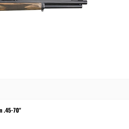
UTO
/ SPCL
W
n .45-70"