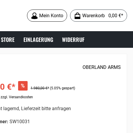
Mein Konto
Warenkorb
0,00 €*
 STORE
EINLAGERUNG
WIDERRUF
9MM LUGER
ABZÜGE
OBERLAND ARMS
ZUBEHÖR
0 €*
%
1.980,00 €*
(5.05% gespart)
. zzgl. Versandkosten
t lagernd, Lieferzeit bitte anfragen
mer:
SW10031