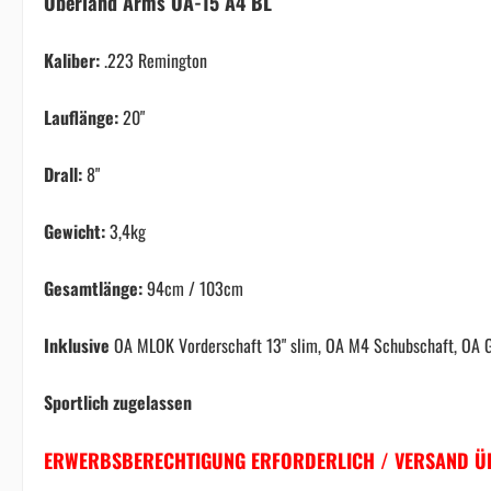
Oberland Arms OA-15 A4 BL
Kaliber
:
.223 Remington
Lauflänge:
20"
Drall:
8"
Gewicht:
3,4kg
Gesamtlänge:
94cm / 103cm
Inklusive
OA MLOK Vorderschaft 13" slim, OA M4 Schubschaft, OA G
Sportlich zugelassen
ERWERBSBERECHTIGUNG ERFORDERLICH / VERSAND ÜB