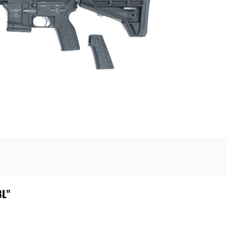
UTO
/ SPCL
W
BL"