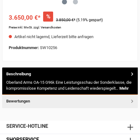
%
3.650,00 €*
3.850,00 €*
(5.19% gespart)
Preise inkl. MwSt. zzgl. Versandkosten
Artikel nicht lagernd, Lieferzeit bitte anfragen
Produktnummer:
SW10256
Beschreibung
Oberland Arms OA-15 G96k Eine Leistungsschau der Sonderklasse, die
kompromisslose Kompetenz und Leidenschaft wiederspiegelt…
Mehr
Bewertungen
SERVICE-HOTLINE
SHOPSERVICE