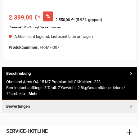
%
2.399,00 €*
2.550,00 €*
(5.92% gespart)
Preise inkl. MwSt. zzgl. Versandkosten
Artikel nicht lagernd, Lieferzeit bitte anfragen
Produktnummer:
PR-M7-007
Beschreibung
Oberland Arms OA-15 M7 Premium MLOKKaliber: .223
RemingtonLauflänge: 8"Drall: 7"Gewicht: 2,8kgGesamtlänge: 64cm /
72cmInklu…
Mehr
Bewertungen
SERVICE-HOTLINE